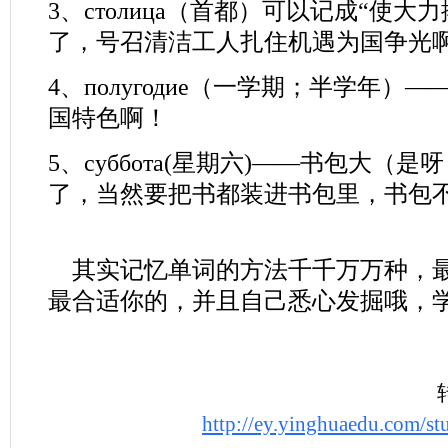
3、
столица
（首都）可以记成“使大力
了，号召清洁工人扎住机遇为国争光
4、
полугодие
（一学期；半学年）——
国特色啊！
5、
суббота
(星期六)——书包大（是
了，当然要把书都装进书包里，书包
其实记忆单词的方法千千万万种，最
最合适你的，并且自己悉心发掘哦，
http://ey.yinghuaedu.com/s